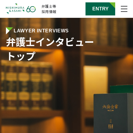
弁護士等
ENTRY
採用情報
弁護士採用／インターン等エントリー
LAWYER INTERVIEWS
弁護士インタビュー
新卒採用はこちら
トップ
中途採用はこちら
サマー・アソシエイト
サマー・インターン
（法科大学院生）
（大学学部生）
はこちら
はこちら
地方拠点の
ウインター・
サマー・プログラム
アソシエイト
はこちら
はこちら