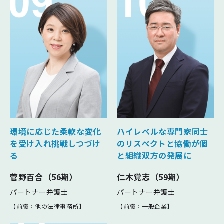
環境に応じた柔軟な変化
ハイレベルな専門家同士
を受け入れ
挑戦しつづけ
のリスペクトと
協働が個
る
と組織双方の発展に
菅野百合（56期）
仁木覚志（59期）
パートナー弁護士
パートナー弁護士
【前職：他の法律事務所】
【前職：一般企業】