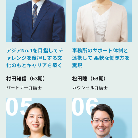
アジアNo.1を⽬指してチ
事務所のサポート体制と
ャレンジを
後押しする⽂
連携して
柔軟な働き方を
化のもとキャリアを築く
実現
村田知信（63期）
松田瞳（63期）
パートナー弁護士
カウンセル弁護士